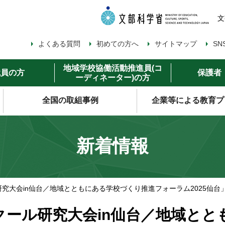
文
よくある質問
初めての方へ
サイトマップ
SN
地域学校協働活動推進員(コ
職員の方
保護者
ーディネーター)の方
全国の取組事例
企業等による教育プ
新着情報
究大会in仙台／地域とともにある学校づくり推進フォーラム2025仙台
ール研究大会in仙台／地域とと