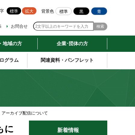
字
標準
拡大
背景色
標準
黒
青
S
お問合せ
・地域の方
企業･団体の方
ログラム
関連資料・パンフレット
」アーカイブ配信について
もに
新着情報