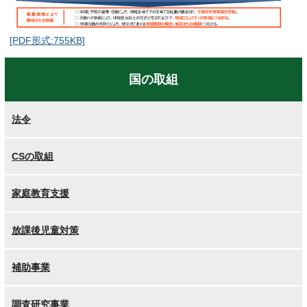
[PDF形式:755KB]
国の取組
法令
CSの取組
家庭教育支援
放課後児童対策
補助事業
調査研究事業